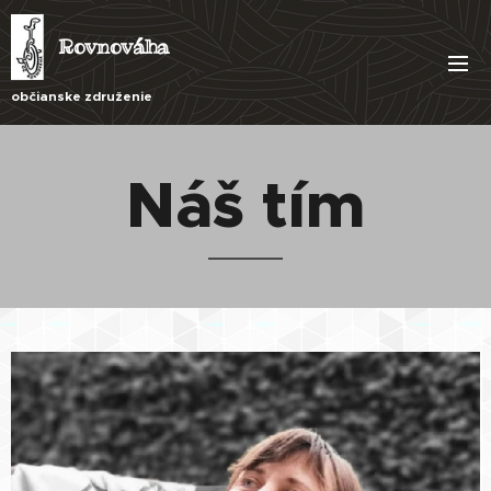
Rovnováha
občianske združenie
Náš tím