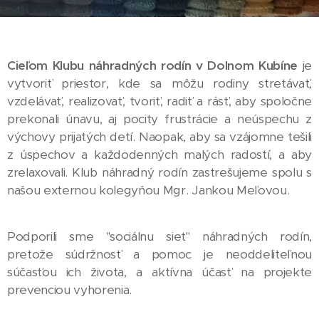
Cieľom Klubu náhradných rodín v Dolnom Kubíne
je
vytvoriť priestor, kde sa môžu rodiny stretávať,
vzdelávať, realizovať, tvoriť, radiť a rásť, aby spoločne
prekonali únavu, aj pocity frustrácie a neúspechu z
výchovy prijatých detí. Naopak, aby sa vzájomne tešili
z úspechov a každodenných malých radostí, a aby
zrelaxovali. Klub náhradný rodín zastrešujeme spolu s
našou externou kolegyňou Mgr. Jankou Meľovou.
Podporili sme "sociálnu sieť" náhradných rodín,
pretože súdržnosť a pomoc je neoddeliteľnou
súčasťou ich života, a
aktívna účasť na projekte
prevenciou vyhorenia.