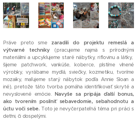
Práve preto sme
zaradili do projektu remeslá a
výtvarné techniky
(pracujeme najmä s prírodnými
materiálmi a upcyklujeme staré nábytky, riflovinu a látky,
šijeme patchwork, vankúše, koberce, plstíme vlnené
výrobky, vyrábame mydlá, sviečky, kozmetiku, tvoríme
mozaiky, maľujeme starý nábytok podľa Annie Sloan a
iné), pretože táto tvorba pomáha identifikovať skryté a
nevyslovené emócie.
Navyše sa pripája ďalší bonus,
ako tvorením posilniť sebavedomie, sebahodnotu a
úctu voči sebe.
Toto je nevyčerpateľná téma pri práci s
deťmi, či dospelými.