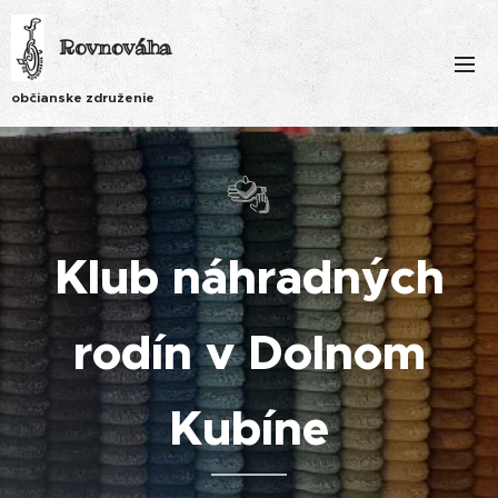
Rovnováha
občianske združenie
Klub náhradných
rodín v Dolnom
Kubíne